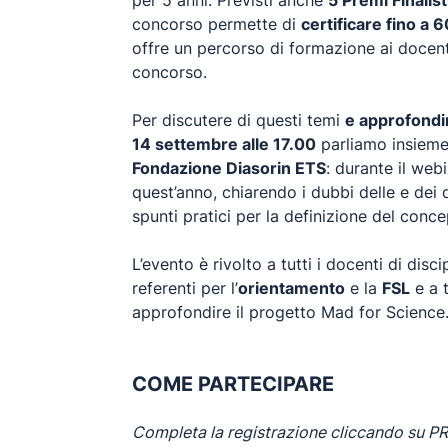
per 5 anni. Previsti anche
5 Premi Finalis
concorso permette di
certificare fino a
offre un percorso di formazione ai docenti
concorso.
Per discutere di questi temi
e approfondir
14 settembre alle 17.00
parliamo insiem
Fondazione Diasorin ETS
: durante il web
quest’anno, chiarendo i dubbi delle e dei 
spunti pratici per la definizione del conc
L’evento è rivolto a tutti i docenti di discip
referenti per l’
orientamento
e la
FSL
e a t
approfondire il progetto Mad for Science
COME PARTECIPARE
Completa la registrazione cliccando su P