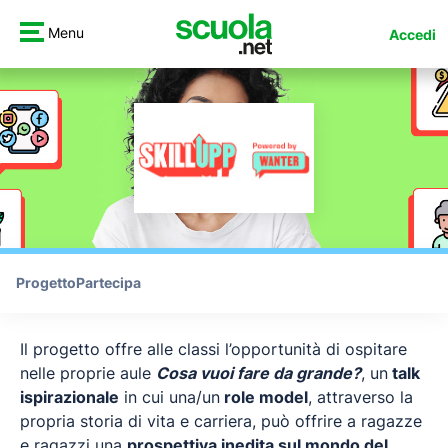
Menu
Accedi
Progetto
Partecipa
Il progetto offre alle classi l’opportunità di ospitare
nelle proprie aule
Cosa vuoi fare da grande?
, un
talk
ispirazionale
in cui una/un
role model
, attraverso la
propria storia di vita e carriera, può offrire a ragazze
e ragazzi una
prospettiva inedita sul mondo del