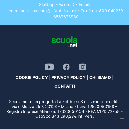
SkillUpp - Valore D • Email:
centrocoordinamento@lafabbrica.net
- Telefono:
800.049229
-
3887375939
COOKIE POLICY
|
PRIVACY POLICY
|
CHI SIAMO
|
CONTATTI
Scuola.net è un progetto La Fabbrica S.r.l. società benefit -
Viale Monza 259, 20126 - Milano - P.iva 12620050158 –
Registro Imprese Milano n. 12620050158 - REA MI-1572758 -
CapSoc 343.290,28€ int. vers.