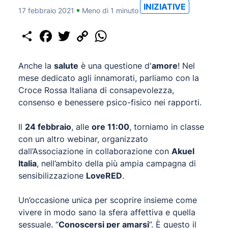
INIZIATIVE
17 febbraio 2021
Meno di 1 minuto
Share
Facebook
Twitter
Copy
WhatsApp
Link
Anche la
salute
è una questione d'
amore
! Nel
mese dedicato agli innamorati, parliamo con la
Croce Rossa Italiana di consapevolezza,
consenso e benessere psico-fisico nei rapporti.
Il
24 febbraio
, alle
ore 11:00
, torniamo in classe
con un altro webinar, organizzato
dall’Associazione in collaborazione con
Akuel
Italia
, nell’ambito della più ampia campagna di
sensibilizzazione
LoveRED
.
Un’occasione unica per scoprire insieme come
vivere in modo sano la sfera affettiva e quella
sessuale. “
Conoscersi per amarsi
”. È questo il