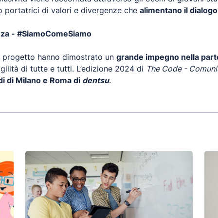
o portatrici di valori e divergenze che
alimentano il dialogo 
forza - #SiamoComeSiamo
nel progetto hanno dimostrato un
grande impegno nella part
ilità di tutte e tutti. L’edizione 2024 di
The Code - Comuni
di di Milano e Roma di
dentsu
.