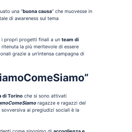
duato una “
buona causa
” che muovesse in
tale di awareness sul tema
i propri progetti finali a un
team di
a ritenuta la più meritevole di essere
azionali grazie a un’intensa campagna di
- #SiamoComeSiamo”
a di Torino
che si sono attivati
 #SiamoComeSiamo
ragazze e ragazzi del
ovversiva ai pregiudizi sociali è la
tudenti come sinonimo di
accoglienza e