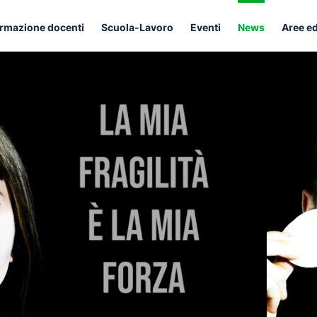
rmazione docenti
Scuola-Lavoro
Eventi
News
Aree e