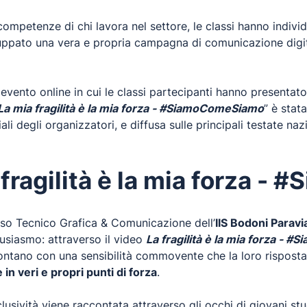
ompetenze di chi lavora nel settore, le classi hanno indivi
iluppato una vera e propria campagna di comunicazione digi
evento online in cui le classi partecipanti hanno presentato 
La mia fragilità è la mia forza - #SiamoComeSiamo
” è stat
ciali degli organizzatori, e diffusa sulle principali testate n
a fragilità è la mia forza 
rso Tecnico Grafica & Comunicazione dell’
IIS Bodoni Paravi
usiasmo: attraverso il video
La fragilità è la mia forza -
ontano con una sensibilità commovente che la loro risposta s
in veri e propri punti di forza
.
usività viene raccontata attraverso gli occhi di giovani s