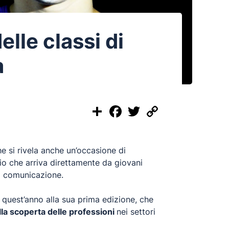
elle classi di
a
Share
Facebook
Twitter
Copy
Link
e si rivela anche un’occasione di
o che arriva direttamente da giovani
di comunicazione.
, quest’anno alla sua prima edizione, che
lla scoperta delle professioni
nei settori