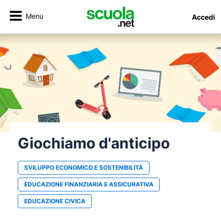
Menu
Accedi
Giochiamo d'anticipo
SVILUPPO ECONOMICO E SOSTENIBILITÀ
EDUCAZIONE FINANZIARIA E ASSICURATIVA
EDUCAZIONE CIVICA