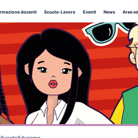
rmazione docenti
Scuola-Lavoro
Eventi
News
Aree e
o
Evento
Edugame