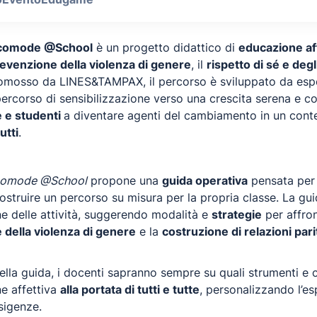
comode @School
è un progetto didattico di
educazione af
evenzione della violenza di genere
, il
rispetto di sé e degli
romosso da LINES&TAMPAX, il percorso è sviluppato da esp
 percorso di sensibilizzazione verso una crescita serena e 
 e studenti
a diventare agenti del cambiamento in un conte
utti
.
omode @School
propone una
guida operativa
pensata per o
ostruire un percorso su misura per la propria classe. La gu
e delle attività, suggerendo modalità e
strategie
per affro
della violenza di genere
e la
costruzione di relazioni pari
della guida, i docenti sapranno sempre su quali strumenti e 
e affettiva
alla portata di tutti e tutte
, personalizzando l’es
sigenze.