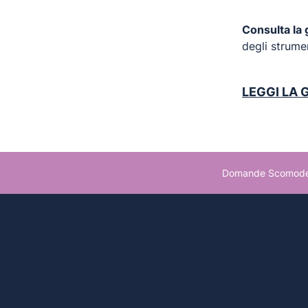
Consulta la 
degli strume
LEGGI LA 
Domande Scomode 