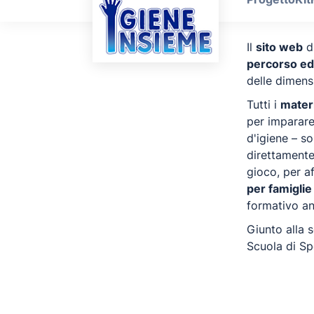
Il
sito web
di
percorso ed
delle dimensi
Tutti i
materi
per imparare 
d'igiene – s
direttamente 
gioco, per af
per famiglie
formativo an
Giunto alla 
Scuola di Sp