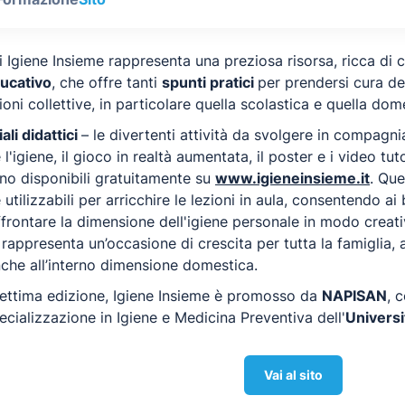
 Igiene Insieme rappresenta una preziosa risorsa, ricca di 
ucativo
, che offre tanti
spunti pratici
per prendersi cura del
oni collettive, in particolare quella scolastica e quella dom
ali didattici
– le divertenti attività da svolgere in compagn
l'igiene, il gioco in realtà aumentata, il poster e i video tu
ono disponibili gratuitamente su
www.igieneinsieme.it
. Que
utilizzabili per arricchire le lezioni in aula, consentendo ai
frontare la dimensione dell'igiene personale in modo creativo
rappresenta un’occasione di crescita per tutta la famiglia, 
che all’interno dimensione domestica.
settima edizione, Igiene Insieme è promosso da
NAPISAN
, 
ecializzazione in Igiene e Medicina Preventiva dell'
Universi
Vai al sito