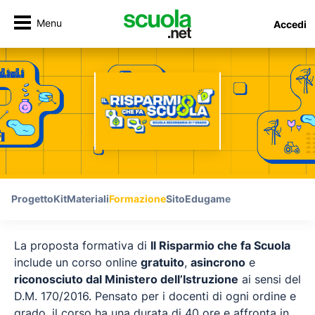
Menu
Accedi
Progetto
Kit
Materiali
Formazione
Sito
Edugame
La proposta formativa di
Il Risparmio che fa Scuola
include un corso online
gratuito
,
asincrono
e
riconosciuto dal Ministero dell’Istruzione
ai sensi del
D.M. 170/2016. Pensato per i docenti di ogni ordine e
grado, il corso ha una durata di 40 ore e affronta in