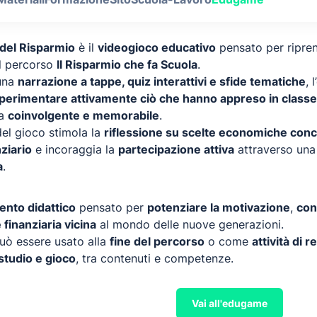
 del Risparmio
è il
videogioco educativo
pensato per ripren
el percorso
Il Risparmio che fa Scuola
.
una
narrazione a tappe, quiz interattivi e sfide tematiche
, 
perimentare attivamente ciò che hanno appreso in classe
za
coinvolgente e memorabile
.
del gioco stimola la
riflessione su scelte economiche con
nziario
e incoraggia la
partecipazione attiva
attraverso una
a
.
ento didattico
pensato per
potenziare la motivazione
,
con
 finanziaria vicina
al mondo delle nuove generazioni.
uò essere usato alla
fine del percorso
o come
attività di 
 studio e gioco
, tra contenuti e competenze.
Vai all'edugame