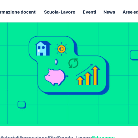
rmazione docenti
Scuola-Lavoro
Eventi
News
Aree e
Materiali
Formazione
Sito
Scuola-Lavoro
Edugame