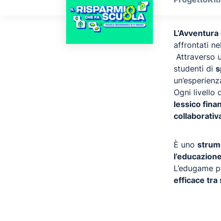
L’Avventura
affrontati n
Attraverso 
studenti di
s
un’esperien
Ogni livello 
lessico fina
collaborativ
È uno
strum
l’educazione
L’edugame p
efficace tra