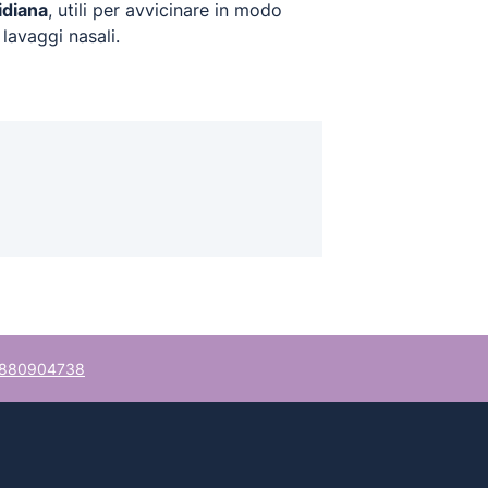
idiana
, utili per avvicinare in modo
 lavaggi nasali.
880904738