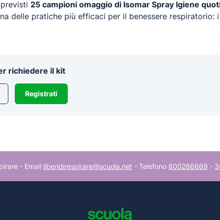
 previsti
25 campioni omaggio di Isomar Spray Igiene quot
a delle pratiche più efficaci per il benessere respiratorio: i
r richiedere il kit
Registrati
spirare - Email
liberidirespirare@scuola.net
- Telefono
800286669
-
3