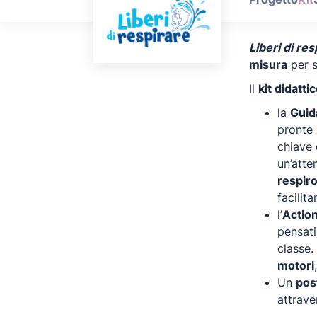
Liberi di res
misura
per s
Il
kit didatti
la
Guid
pronte 
chiave 
un’atte
respir
facilit
l’
Actio
pensati
classe.
motori
Un
pos
attrave