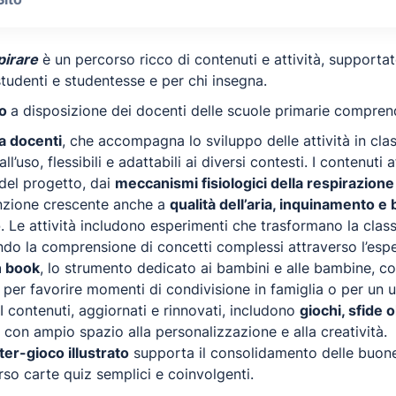
pirare
è un percorso ricco di contenuti e attività, supporta
tudenti e studentesse e per chi insegna.
co
a disposizione dei docenti delle scuole primarie compren
a docenti
, che accompagna lo sviluppo delle attività in cl
all’uso, flessibili e adattabili ai diversi contesti. I contenu
del progetto, dai
meccanismi fisiologici della respirazione
nzione crescente anche a
qualità dell’aria, inquinamento e
o
. Le attività includono esperimenti che trasformano la classe
ando la comprensione di concetti complessi attraverso l’espe
n book
, lo strumento dedicato ai bambini e alle bambine, con
 per favorire momenti di condivisione in famiglia o per un 
 I contenuti, aggiornati e rinnovati, includono
giochi, sfide 
, con ampio spazio alla personalizzazione e alla creatività.
ter-gioco illustrato
supporta il consolidamento delle buone 
rso carte quiz semplici e coinvolgenti.