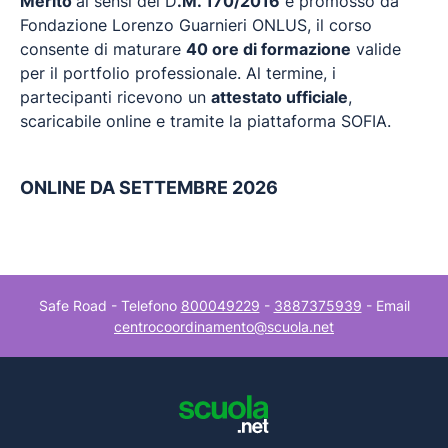
Merito
ai sensi del D
.M. 170/2016
e promosso da
Fondazione Lorenzo Guarnieri ONLUS, il corso
consente di maturare
40 ore di formazione
valide
per il portfolio professionale. Al termine, i
partecipanti ricevono un
attestato ufficiale
,
scaricabile online e tramite la piattaforma SOFIA.
ONLINE DA SETTEMBRE 2026
Safe Road - Telefono
800049229
-
3887375939
- Email
centrocoordinamento@scuola.net