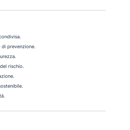
condivisa.
 di prevenzione.
curezza.
del rischio.
azione.
ostenibile.
tà.