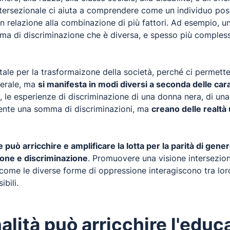
tersezionale ci aiuta a comprendere come un individuo pos
 in relazione alla combinazione di più fattori. Ad esempio,
rma di discriminazione che è diversa, e spesso più compless
ntale per la trasformaizone della società, perché ci permett
nerale, ma
si manifesta in modi diversi a seconda delle carat
, le esperienze di discriminazione di una donna nera, di una
nte una somma di discriminazioni, ma
creano delle realtà
 può arricchire e amplificare la lotta per la parità di gene
ione e discriminazione
. Promuovere una visione interseziona
come le diverse forme di oppressione interagiscono tra loro
bili.
lità può arricchire l'educa