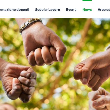
rmazione docenti
Scuola-Lavoro
Eventi
News
Aree e