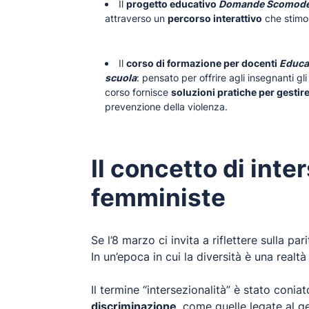
Il
progetto educativo
Domande Scomode
attraverso un
percorso interattivo
che stimola
Il
corso di formazione per docenti
Educaz
scuola
: pensato per offrire agli insegnanti gli
corso fornisce
soluzioni pratiche per gestire
prevenzione della violenza.
Il concetto di inte
femministe
Se l’8 marzo ci invita a riflettere sulla pa
In un’epoca in cui la diversità è una realtà
Il termine “intersezionalità” è stato coniat
discriminazione
, come quelle legate al ge