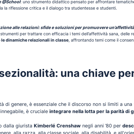
 @School
: uno strumento didattico pensato per affrontare tematich
 la riflessione critica e il dialogo tra studentesse e studenti.
ione alle relazioni: sfide e soluzioni per promuovere un’affettività 
 strumenti per trattare con efficacia i temi dell’affettività sana, delle r
 le dinamiche relazionali in classe
, affrontando temi come il consenso,
rsezionalità: una chiave pe
rità di genere, è essenziale che il discorso non si limiti a u
 innegabile, è cruciale
integrare nella lotta per la parità di
o dalla giurista
Kimberlé Crenshaw
negli anni ’80 per
desc
nere, alla razza, alla classe sociale, alla disabilità, e all'o