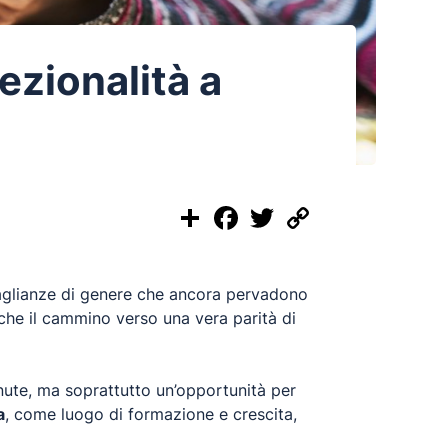
sezionalità a
Share
Facebook
Twitter
Copy
Link
uguaglianze di genere che ancora pervadono
e che il cammino verso una vera parità di
ute, ma soprattutto un’opportunità per
a
, come luogo di formazione e crescita,