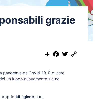
ponsabili grazie
Share
Facebook
Twitter
Copy
Link
ella pandemia da Covid-19. È questo
astici un luogo nuovamente sicuro
 proprio
kit-igiene
con: