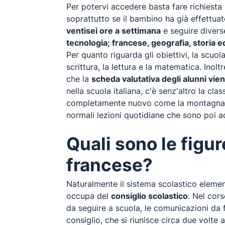
Per potervi accedere basta fare richiesta
soprattutto se il bambino ha già effettua
ventisei ore a settimana
e seguire divers
tecnologia; francese, geografia, storia e
Per quanto riguarda gli obiettivi, la scu
scrittura, la lettura e la matematica. Inolt
che la
scheda valutativa degli alunni vie
nella scuola italiana, c'è senz'altro la c
completamente nuovo come la montagna, il
normali lezioni quotidiane che sono poi a
Quali sono le figu
francese?
Naturalmente il sistema scolastico element
occupa del
consiglio scolastico
. Nel cor
da seguire a scuola, le comunicazioni da far
consiglio, che si riunisce circa due volte