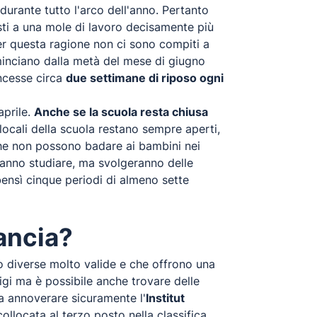
durante tutto l'arco dell'anno. Pertanto
osti a una mole di lavoro decisamente più
per questa ragione non ci sono compiti a
inciano dalla metà del mese di giugno
oncesse circa
due settimane di riposo ogni
aprile.
Anche se la scuola resta chiusa
locali della scuola restano sempre aperti,
che non possono badare ai bambini nei
ranno studiare, ma svolgeranno delle
bensì cinque periodi di almeno sette
rancia?
ono diverse molto valide e che offrono una
igi ma è possibile anche trovare delle
a annoverare sicuramente l'
Institut
ollocata al terzo posto nella classifica