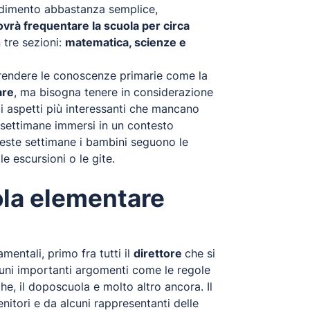
cedimento abbastanza semplice,
ovrà frequentare la scuola per circa
tre sezioni:
matematica, scienze e
pprendere le conoscenze primarie come la
are
, ma bisogna tenere in considerazione
gli aspetti più interessanti che mancano
re settimane immersi in un contesto
este settimane i bambini seguono le
 escursioni o le gite.
ola elementare
entali, primo fra tutti il
direttore
che si
lcuni importanti argomenti come le regole
che, il doposcuola e molto altro ancora. Il
nitori e da alcuni rappresentanti delle