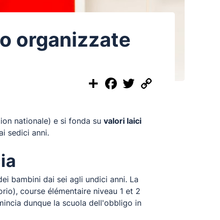
no organizzate
Share
Facebook
Twitter
Copy
Link
ion nationale) e si fonda su
valori laici
ai sedici anni.
ia
i bambini dai sei agli undici anni. La
io), course élémentaire niveau 1 et 2
incia dunque la scuola dell'obbligo in