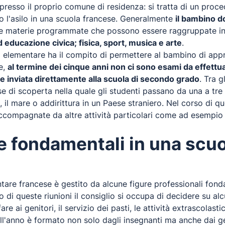
 presso il proprio comune di residenza: si tratta di un pro
to l'asilo in una scuola francese. Generalmente
il bambino d
e materie programmate che possono essere raggruppate in 
d educazione civica; fisica, sport, musica e arte
.
ola elementare ha il compito di permettere al bambino di a
re,
al termine dei cinque anni non ci sono esami da effettu
ne inviata direttamente alla scuola di secondo grado
. Tra 
lasse di scoperta nella quale gli studenti passano da una a t
 mare o addirittura in un Paese straniero. Nel corso di qu
ccompagnate da altre attività particolari come ad esempio le
re fondamentali in una scu
are francese è gestito da alcune figure professionali fondam
so di queste riunioni il consiglio si occupa di decidere su a
e ai genitori, il servizio dei pasti, le attività extrascolasti
 all'anno è formato non solo dagli insegnanti ma anche dai ge