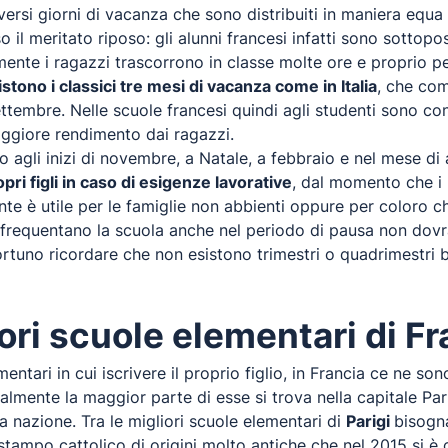
versi giorni di vacanza che sono distribuiti in maniera equa 
o il meritato riposo: gli alunni francesi infatti sono sottop
lmente i ragazzi trascorrono in classe molte ore e proprio 
stono i classici tre mesi di vacanza come in Italia
, che com
ettembre. Nelle scuole francesi quindi agli studenti sono c
giore rendimento dai ragazzi.
o agli inizi di novembre, a Natale, a febbraio e nel mese di 
pri figli in caso di esigenze lavorative
, dal momento che i 
te è utile per le famiglie non abbienti oppure per coloro 
e frequentano la scuola anche nel periodo di pausa non dov
pportuno ricordare che non esistono trimestri o quadrimestri 
iori scuole elementari di F
entari in cui iscrivere il proprio figlio, in Francia ce ne s
almente la maggior parte di esse si trova nella capitale Par
la nazione. Tra le migliori scuole elementari di
Parigi
bisogn
 stampo cattolico di origini molto antiche che nel 2015 si è c