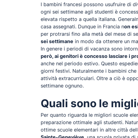
I bambini francesi possono usufruire di di
ogni sei settimane agli studenti è concess
elevata rispetto a quella italiana. Genera
casa assegnati. Dunque in Francia n
on esi
per protrarsi fino alla metà del mese di s
sei settimane
in modo da ottenere un mag
In genere i periodi di vacanza sono intorn
però, ai genitori è concesso lasciare i pro
anche nel periodo estivo. Questo espedien
giorni festivi. Naturalmente i bambini ch
attività extracurriculari. Oltre a ciò è o
settimane ognuno.
Quali sono le migl
Per quanto riguarda le migliori scuole elem
preparazione ottimale agli studenti. Natur
ottime scuole elementari in altre città del
Sainte-Geneviève
, una scuola privata di