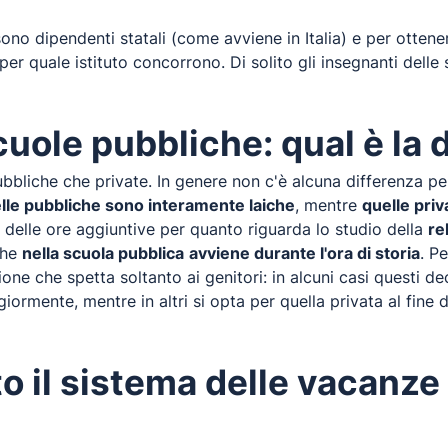
sono dipendenti statali (come avviene in Italia) e per otten
per quale istituto concorrono. Di solito gli insegnanti dell
cuole pubbliche: qual è la 
bbliche che private. In genere non c'è alcuna differenza per
lle pubbliche sono interamente laiche
, mentre
quelle pri
de delle ore aggiuntive per quanto riguarda lo studio della
re
che
nella scuola pubblica
avviene durante l'ora di storia
. P
ione che spetta soltanto ai genitori: in alcuni casi questi d
ormente, mentre in altri si opta per quella privata al fine di 
 il sistema delle vacanze 