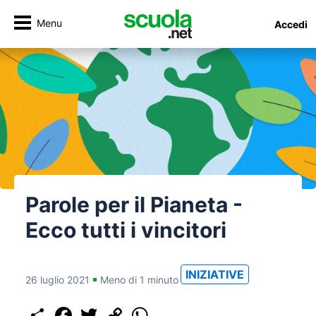
Menu
Accedi
Parole per il Pianeta -
Ecco tutti i vincitori
INIZIATIVE
26 luglio 2021
Meno di 1 minuto
Share
Facebook
Twitter
Copy
WhatsApp