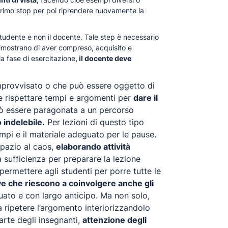
l primo stop per poi riprendere nuovamente la
tudente e non il docente. Tale step è necessario
dimostrano di aver compreso, acquisito e
la fase di esercitazione
, il docente deve
provvisato o che può essere oggetto di
e rispettare tempi e argomenti per
dare il
ò essere paragonata a un percorso
 indelebile.
Per lezioni di questo tipo
pi e il materiale adeguato per le pause.
spazio al caos,
elaborando attività
sufficienza per preparare la lezione
 permettere agli studenti per porre tutte le
ve che riescono a coinvolgere anche gli
ato e con largo anticipo. Ma non solo,
 a ripetere l’argomento interiorizzandolo
arte degli insegnanti,
attenzione degli