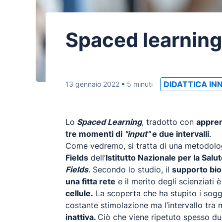
Spaced learning
DIDATTICA IN
13 gennaio 2022
5 minuti
Lo
Spaced Learning
, tradotto con
appren
tre momenti di
"input"
e due intervalli
.
Come vedremo, si tratta di una metodolog
Fields
dell’
Istitutto Nazionale per la Salu
Fields
. Secondo lo studio, il
supporto bio
una fitta rete
e il merito degli scienziati 
cellule.
La scoperta che ha stupito i sogget
costante stimolazione ma l’intervallo tra
inattiva.
Ciò che viene ripetuto spesso dur