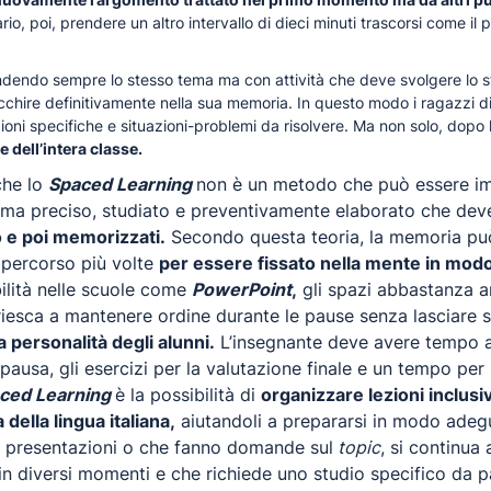
io, poi, prendere un altro intervallo di dieci minuti trascorsi come i
endendo sempre lo stesso tema ma con attività che deve svolgere lo s
tecchire definitivamente nella sua memoria. In questo modo i ragazzi 
oni specifiche e situazioni-problemi da risolvere. Ma non solo, dopo 
 dell’intera classe.
che lo
Spaced Learning
non è un metodo che può essere im
ma preciso, studiato e preventivamente elaborato che dev
o e poi memorizzati.
Secondo questa teoria, la memoria pu
ipercorso più volte
per essere fissato nella mente in modo
bilità nelle scuole come
PowerPoint
,
gli spazi abbastanza am
riesca a mantenere ordine durante le pause senza lasciare 
a personalità degli alunni.
L’insegnante deve avere tempo a 
a pausa, gli esercizi per la valutazione finale e un tempo per
ced Learning
è la possibilità di
organizzare lezioni inclusi
ella lingua italiana,
aiutandoli a prepararsi in modo adegu
ro presentazioni o che fanno domande sul
topic
, si continua
n diversi momenti e che richiede uno studio specifico da p