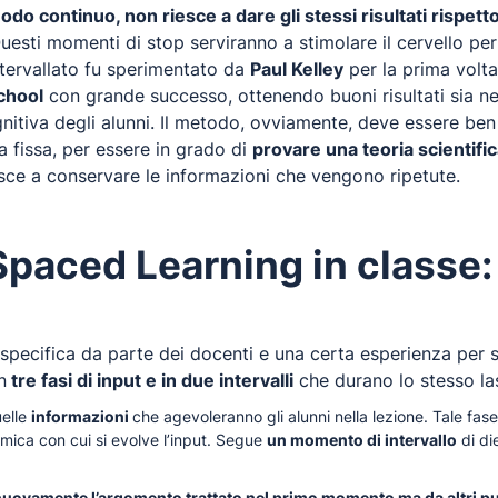
modo continuo, non riesce a dare gli stessi risultati rispet
esti momenti di stop serviranno a stimolare il cervello per
tervallato fu sperimentato da
Paul Kelley
per la prima volta
chool
con grande successo, ottenendo buoni risultati sia ne
gnitiva degli alunni. Il metodo, ovviamente, deve essere ben
a fissa, per essere in grado di
provare una teoria scientifi
esce a conservare le informazioni che vengono ripetute.
Spaced Learning in classe: 
pecifica da parte dei docenti e una certa esperienza per sv
n
tre fasi di input e in due intervalli
che durano lo stesso la
uelle
informazioni
che agevoleranno gli alunni nella lezione. Tale fa
mica con cui si evolve l’input. Segue
un momento di intervallo
di di
uovamente l’argomento trattato nel primo momento ma da altri punt