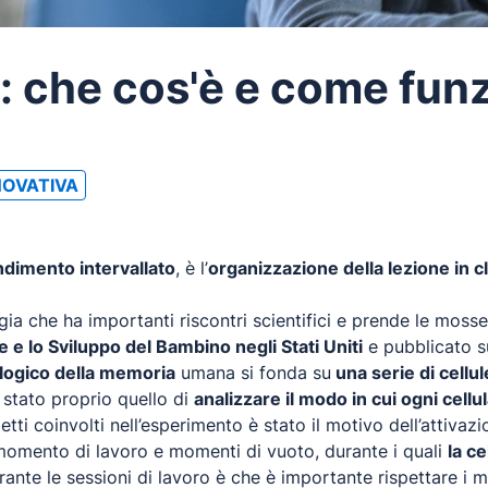
: che cos'è e come fun
NOVATIVA
dimento intervallato
, è l’
organizzazione della lezione in c
ia che ha importanti riscontri scientifici e prende le moss
te e lo Sviluppo del Bambino negli Stati Uniti
e pubblicato su
logico della memoria
umana si fonda su
una serie di cellu
è stato proprio quello di
analizzare il modo in cui ogni cellul
ti coinvolti nell’esperimento è stato il motivo dell’attivazi
 momento di lavoro e momenti di vuoto, durante i quali
la c
ante le sessioni di lavoro è che è importante rispettare i 