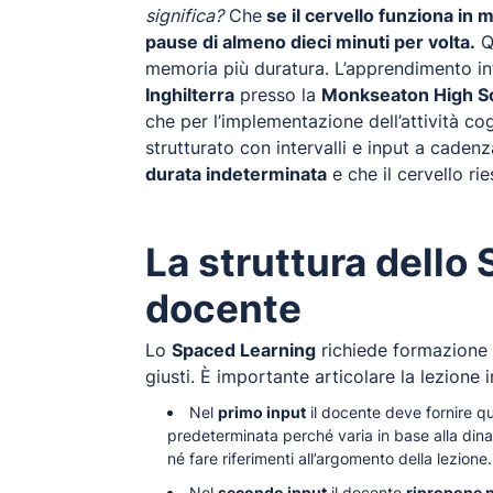
significa?
Che
se il cervello funziona in 
pause di almeno dieci minuti per volta.
Qu
memoria più duratura. L’apprendimento in
Inghilterra
presso la
Monkseaton High S
che per l’implementazione dell’attività co
strutturato con intervalli e input a cadenz
durata indeterminata
e che il cervello ri
La struttura dello 
docente
Lo
Spaced Learning
richiede formazione s
giusti. È importante articolare la lezione i
Nel
primo input
il docente deve fornire q
predeterminata perché varia in base alla dina
né fare riferimenti all’argomento della lezione.
Nel
secondo input
il docente
ripropone n