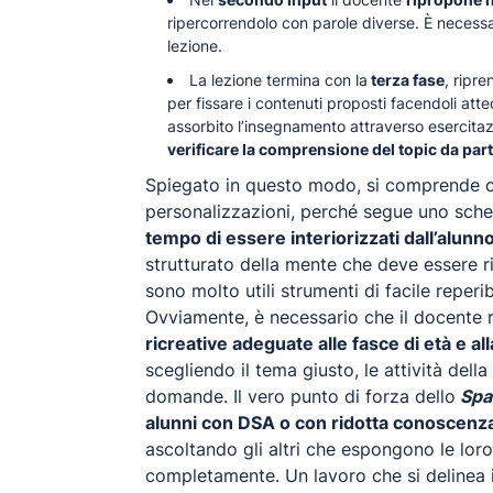
ripercorrendolo con parole diverse. È necessar
lezione.
La lezione termina con la
terza fase
, ripr
per fissare i contenuti proposti facendoli at
assorbito l’insegnamento attraverso esercitazi
verificare la comprensione del topic da parte
Spiegato in questo modo, si comprende 
personalizzazioni, perché segue uno sche
tempo di essere interiorizzati dall’alunn
strutturato della mente che deve essere r
sono molto utili strumenti di facile reperi
Ovviamente, è necessario che il docente 
ricreative adeguate alle fasce di età e all
scegliendo il tema giusto, le attività dell
domande. Il vero punto di forza dello
Spa
alunni con DSA o con ridotta conoscenza d
ascoltando gli altri che espongono le lo
completamente. Un lavoro che si delinea i