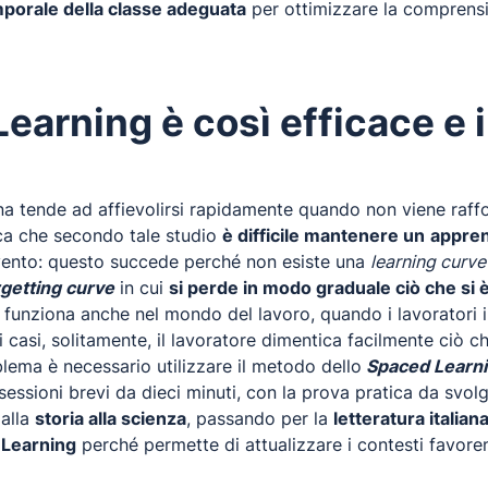
porale della classe adeguata
per ottimizzare la comprensio
earning è così efficace e i
 tende ad affievolirsi rapidamente quando non viene rafforz
ica che secondo tale studio
è difficile mantenere un
appren
evento: questo succede perché non esiste una
learning curv
rgetting curve
in cui
si perde in modo graduale ciò che si 
e funziona anche nel mondo del lavoro, quando i lavorator
si, solitamente, il lavoratore dimentica facilmente ciò che
blema è necessario utilizzare il metodo dello
Spaced Learn
essioni brevi da dieci minuti, con la prova pratica da svolge
dalla
storia alla scienza
, passando per la
letteratura italian
 Learning
perché permette di attualizzare i contesti favor