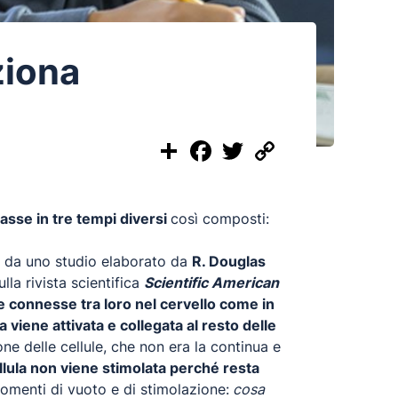
ziona
Share
Facebook
Twitter
Copy
Link
lasse in tre tempi diversi
così composti:
e da uno studio elaborato da
R. Douglas
lla rivista scientifica
Scientific American
le connesse tra loro nel cervello come in
a viene attivata e collegata al resto delle
one delle cellule, che non era la continua e
ellula non viene stimolata perché resta
momenti di vuoto e di stimolazione:
cosa