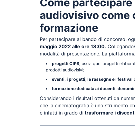
Come partecipare a
audiovisivo come 
formazione
Per partecipare al bando di concorso, og
maggio 2022 alle ore 13:00.
Collegandosi
modalità di presentazione. La piattaforma è
progetti CIPS
, ossia quei progetti elabora
prodotti audiovisivi;
eventi, i progetti, le rassegne e i festival
c
formazione dedicata ai docenti, denomin
Considerando i risultati ottenuti da numeros
che la cinematografia è uno strumento che 
è infatti in grado di
trasformare i discenti 