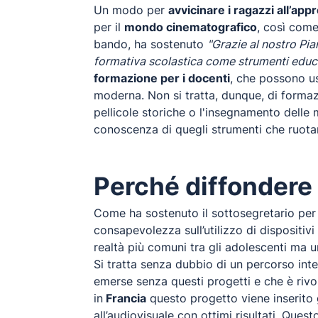
Un modo per
avvicinare i ragazzi all’app
per il
mondo cinematografico
, così come
bando, ha sostenuto
"Grazie al nostro Pia
formativa scolastica come strumenti educat
formazione per i docenti
, che possono us
moderna. Non si tratta, dunque, di forma
pellicole storiche o l'insegnamento delle 
conoscenza di quegli strumenti che ruotano
Perché diffondere 
Come ha sostenuto il sottosegretario per 
consapevolezza sull’utilizzo di dispositivi
realtà più comuni tra gli adolescenti ma 
Si tratta senza dubbio di un percorso int
emerse senza questi progetti e che è rivol
in
Francia
questo progetto viene inserito g
all’audiovisuale con ottimi risultati. Ques