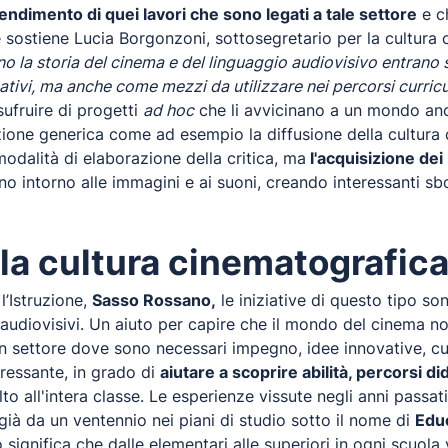
rendimento di quei lavori che sono legati a tale settore
e ch
 sostiene Lucia Borgonzoni, sottosegretario per la cultura 
no la storia del cinema e del linguaggio audiovisivo entrano s
ivi, ma anche come mezzi da utilizzare nei percorsi curricul
ufruire di progetti
ad hoc
che li avvicinano a un mondo an
zione generica come ad esempio la diffusione della cultura
modalità di elaborazione della critica, ma
l'acquisizione de
 intorno alle immagini e ai suoni, creando interessanti sbo
la cultura cinematografica
l’Istruzione,
Sasso Rossano,
le iniziative di questo tipo s
 audiovisivi. Un aiuto per capire che il mondo del cinema non
un settore dove sono necessari impegno, idee innovative, cu
eressante, in grado di
aiutare a scoprire abilità, percorsi di
to all'intera classe. Le esperienze vissute negli anni passa
ià da un ventennio nei piani di studio sotto il nome di
Edu
to significa che dalle elementari alle superiori in ogni scuola