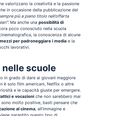
e valorizzano la creatività e la passione
che in occasione della pubblicazione del
empre più a pieno titolo nell’offerta
ari".
Ma anche una
possibilità di
cora poco conosciuto nella scuola
 cinematografica, la conoscenza di alcune
i mezzi per padroneggiare i media
e la
cchi lavorativi.
 nelle scuole
ono in grado di dare ai giovani maggiore
 è solo film americani, Netflix o altre
riosità e le capacità giuste per emergere.
dattici e vocazioni
che non sarebbero mai
ti sono molto positive, basti pensare che
cazione al cinema
, all’immagine e
 viene garantito questo tipo di