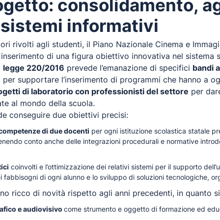
progetto: consolidamento, 
sistemi informativi
tori rivolti agli studenti, il Piano Nazionale Cinema e Immag
 inserimento di una figura obiettivo innovativa nel sistema s
a
legge 220/2016
prevede l’emanazione di specifici
bandi 
ori per supportare l’inserimento di programmi che hanno a o
ogetti di laboratorio con professionisti del settore
per dare
vate al mondo della scuola.
ende conseguire due obiettivi precisi:
competenze di due docenti
per ogni istituzione scolastica statale pre
tenendo conto anche delle integrazioni procedurali e normative introdot
ici
coinvolti e l’ottimizzazione dei relativi sistemi per il supporto dell’
ei fabbisogni di ogni alunno e lo sviluppo di soluzioni tecnologiche, 
no ricco di novità rispetto agli anni precedenti, in quanto si
fico e audiovisivo
come strumento e oggetto di formazione ed educ