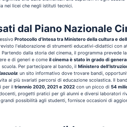
nei licei che negli istituti tecnici.
issati dal Piano Nazionale 
cessivo
Protocollo d’Intesa tra Ministero della cultura e del
evisto l'elaborazione di strumenti educativi-didattici con a
 Partendo dalla storia del cinema, il programma prevede la 
pere e di generi e come
il cinema è stato in grado di gener
 scuola. Per partecipare al bando, il
Ministero dell’Istruzi
ascuola
: un sito informativo dove trovare bandi, opportuni
ita ai più svariati percorsi di educazione scolastica. Il ban
 per il
triennio 2020, 2021 e 2022
con un picco di
54 mili
centi, progetti pratici per gli alunni e diversi laboratori ri
e grandi possibilità agli studenti, fornisce occasioni di agg