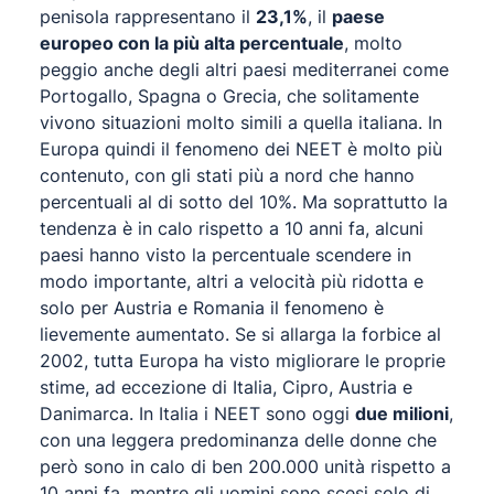
penisola rappresentano il
23,1%
, il
paese
europeo con la più alta percentuale
, molto
peggio anche degli altri paesi mediterranei come
Portogallo, Spagna o Grecia, che solitamente
vivono situazioni molto simili a quella italiana. In
Europa quindi il fenomeno dei NEET è molto più
contenuto, con gli stati più a nord che hanno
percentuali al di sotto del 10%. Ma soprattutto la
tendenza è in calo rispetto a 10 anni fa, alcuni
paesi hanno visto la percentuale scendere in
modo importante, altri a velocità più ridotta e
solo per Austria e Romania il fenomeno è
lievemente aumentato. Se si allarga la forbice al
2002, tutta Europa ha visto migliorare le proprie
stime, ad eccezione di Italia, Cipro, Austria e
Danimarca. In Italia i NEET sono oggi
due milioni
,
con una leggera predominanza delle donne che
però sono in calo di ben 200.000 unità rispetto a
10 anni fa, mentre gli uomini sono scesi solo di