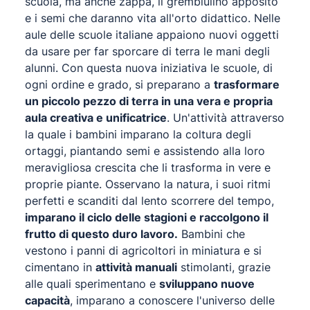
scuola, ma anche zappa, il grembiulino apposito
e i semi che daranno vita all'orto didattico. Nelle
aule delle scuole italiane appaiono nuovi oggetti
da usare per far sporcare di terra le mani degli
alunni. Con questa nuova iniziativa le scuole, di
ogni ordine e grado, si preparano a
trasformare
un piccolo pezzo di terra in una vera e propria
aula creativa e unificatrice
. Un'attività attraverso
la quale i bambini imparano la coltura degli
ortaggi, piantando semi e assistendo alla loro
meravigliosa crescita che li trasforma in vere e
proprie piante. Osservano la natura, i suoi ritmi
perfetti e scanditi dal lento scorrere del tempo,
imparano il ciclo delle stagioni e raccolgono il
frutto di questo duro lavoro.
Bambini che
vestono i panni di agricoltori in miniatura e si
cimentano in
attività manuali
stimolanti, grazie
alle quali sperimentano e
sviluppano nuove
capacità
, imparano a conoscere l'universo delle