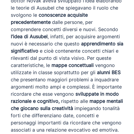
dottor Novak aveva sviluppato l’idea elaborando
le teorie di Ausubel che spiegavano il ruolo che
svolgono le
conoscenze acquisite
precedentemente
dalle persone, per
comprendere concetti diversi e nuovi. Secondo
l’idea di Ausubel
, infatti, per acquisire argomenti
nuovi è necessario che questo
apprendimento sia
significativo
e cioè contenente concetti chiari e
rilevanti dal punto di vista visivo. Per queste
caratteristiche, le
mappe concettuali
vengono
utilizzate in classe soprattutto per gli
alunni BES
che presentano maggiori problemi a inquadrare
argomenti molto ampi e complessi. È importante
ricordare che esse vengono
sviluppate in modo
razionale e cognitivo,
rispetto alle
mappe mentali
che giocano sulla creatività
impiegando tonalità
forti che differenziano date, concetti e
personaggi importanti da ricordare che vengono
associati a una relazione evocativo ed emotiva.