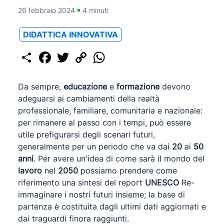
26 febbraio 2024
4 minuti
DIDATTICA INNOVATIVA
Share
Facebook
Twitter
Copy
WhatsApp
Link
Da sempre,
educazione
e
formazione
devono
adeguarsi ai cambiamenti della realtà
professionale, familiare, comunitaria e nazionale:
per rimanere al passo con i tempi, può essere
utile prefigurarsi degli scenari futuri,
generalmente per un periodo che va dai
20
ai
50
anni
. Per avere un'idea di come sarà il mondo del
lavoro
nel
2050
possiamo prendere come
riferimento una sintesi del report
UNESCO
Re-
immaginare i nostri futuri insieme; la base di
partenza è costituita dagli ultimi dati aggiornati e
dai traguardi finora raggiunti.