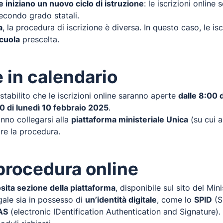
e iniziano un nuovo ciclo di istruzione
: le iscrizioni online
econdo grado statali.
a
, la procedura di iscrizione è diversa. In questo caso, le i
scuola
prescelta.
 in calendario
 stabilito che le iscrizioni online saranno aperte
dalle 8:00 
00 di lunedì 10 febbraio 2025
.
nno collegarsi alla
piattaforma ministeriale Unica
(su cui 
re la procedura.
procedura online
osita sezione della piattaforma
, disponibile sul sito del Min
gale sia in possesso di
un’identità digitale
, come lo
SPID
(Si
AS
(electronic IDentification Authentication and Signature)