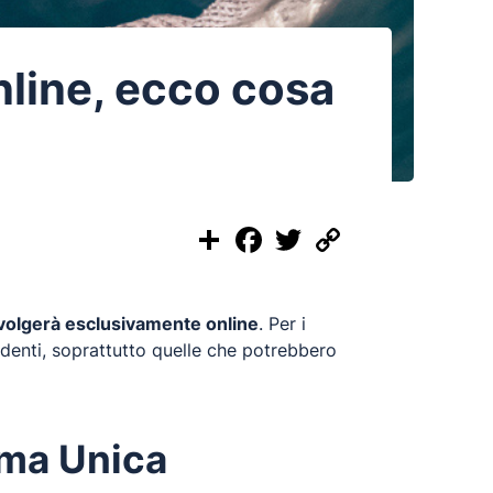
nline, ecco cosa
Share
Facebook
Twitter
Copy
Link
svolgerà esclusivamente online
. Per i
udenti, soprattutto quelle che potrebbero
rma Unica