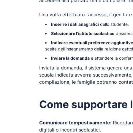
accedere alla piattaforma e compilare i mo
Una volta effettuato l’accesso, il genitore
Inserire i dati anagrafici
dello studente.
Selezionare l’istituto scolastico
desiderat
Indicare eventuali preferenze aggiuntive
scelta dell'insegnamento della religione cattol
Inviare la domanda
e attendere la conferm
Inviata la domanda, il sistema genera un
scuola indicata avverrà successivamente, sul
compilazione, le famiglie potranno contatt
Come supportare le
Comunicare tempestivamente:
Ricordare
digitali o incontri scolastici.