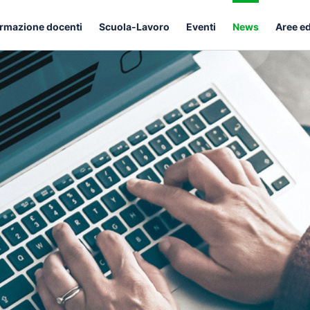
rmazione docenti
Scuola-Lavoro
Eventi
News
Aree e