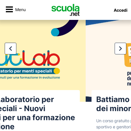
Menu
Accedi
Battiamo il silenzio – La tutela
dei minorenni nello sport
Un corso gratuito per docenti, educatori, personale
sportivo e genitori, per promuovere consapevolezza,