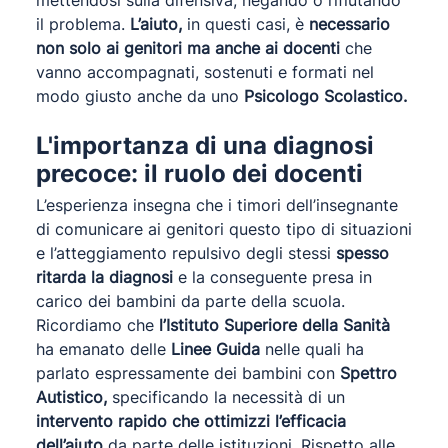
mettendosi sulla difensiva, negando o rifiutando
il problema.
L’aiuto,
in questi casi, è
necessario
non solo ai genitori ma anche ai docenti
che
vanno accompagnati, sostenuti e formati nel
modo giusto anche da uno
Psicologo Scolastico.
L'importanza di una diagnosi
precoce: il ruolo dei docenti
L’esperienza insegna che i timori dell’insegnante
di comunicare ai genitori questo tipo di situazioni
e l’atteggiamento repulsivo degli stessi
spesso
ritarda la diagnosi
e la conseguente presa in
carico dei bambini da parte della scuola.
Ricordiamo che
l’Istituto Superiore della Sanità
ha emanato delle
Linee Guida
nelle quali ha
parlato espressamente dei bambini con
Spettro
Autistico,
specificando la necessità di un
intervento rapido che ottimizzi l’efficacia
dell’aiuto
da parte delle istituzioni. Rispetto alle