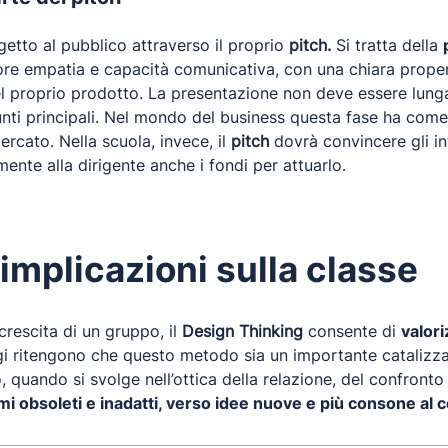
getto al pubblico attraverso il proprio
pitch.
Si tratta della
re empatia e capacità comunicativa, con una chiara propens
del proprio prodotto. La presentazione non deve essere lung
unti principali. Nel mondo del business questa fase ha come 
ercato. Nella scuola, invece, il
pitch
dovrà convincere gli int
mente alla dirigente anche i fondi per attuarlo.
implicazioni sulla classe
crescita di un gruppo, il
Design Thinking
consente di
valori
ogi ritengono che questo metodo sia un importante catalizz
o, quando si svolge nell’ottica della relazione, del confront
mi obsoleti e inadatti, verso idee nuove e più consone al 