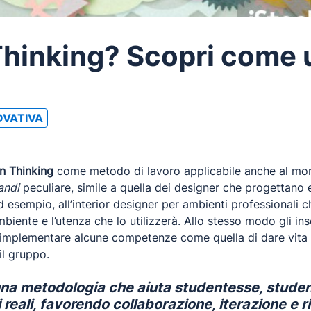
Thinking? Scopri come u
OVATIVA
n Thinking
come metodo di lavoro applicabile anche al mond
andi
peculiare, simile a quella dei designer che progettano e
d esempio, all’interior designer per ambienti professionali c
i ambiente e l’utenza che lo utilizzerà. Allo stesso modo gli
i implementare alcune competenze come quella di dare vita
il gruppo.
una metodologia che aiuta studentesse, studen
 reali, favorendo collaborazione, iterazione e r