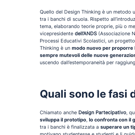
Quello del Design Thinking è un metodo ut
tra i banchi di scuola. Rispetto all’intro
tema, elaborando teorie proprie, più o men
vicepresidente
dell’ANDS
(Associazione Na
Processi Educativi Scolastici, un progetto
Thinking è un
modo nuovo per proporre la
sempre mutevoli delle nuove generazio
uscendo dall’estemporaneità per raggiung
Quali sono le fasi
Chiamato anche
Design Partecipativo
, q
sviluppa il prototipo
,
lo confronta con il
tra i banchi è finalizzata a
superare un ti
motivano studentesse e studenti e li guida