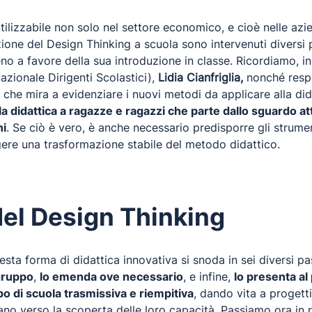
ilizzabile non solo nel settore economico, e cioè nelle azi
duzione del Design Thinking a scuola sono intervenuti divers
o a favore della sua introduzione in classe. Ricordiamo, in 
zionale Dirigenti Scolastici),
Lidia Cianfriglia,
nonché respo
 che mira a evidenziare i nuovi metodi da applicare alla did
 didattica a ragazze e ragazzi che parte dallo sguardo att
ni
. Se ciò è vero, è anche necessario predisporre gli strume
ere una trasformazione stabile del metodo didattico.
 del Design Thinking
uesta forma di didattica innovativa si snoda in sei diversi p
 gruppo
,
lo emenda ove necessario
, e infine,
lo presenta al
po di scuola trasmissiva e riempitiva
, dando vita a progett
no verso la scoperta delle loro capacità. Passiamo ora in r