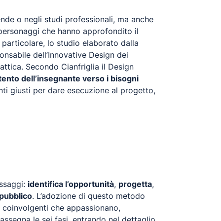
ende o negli studi professionali, ma anche
i personaggi che hanno approfondito il
particolare, lo studio elaborato dalla
nsabile dell’Innovative Design dei
attica. Secondo Cianfriglia il Design
ento dell’insegnante verso i bisogni
nti giusti per dare esecuzione al progetto,
assaggi:
identifica l’opportunità
,
progetta
,
 pubblico
. L’adozione di questo metodo
i coinvolgenti che appassionano,
assegna le sei fasi, entrando nel dettaglio