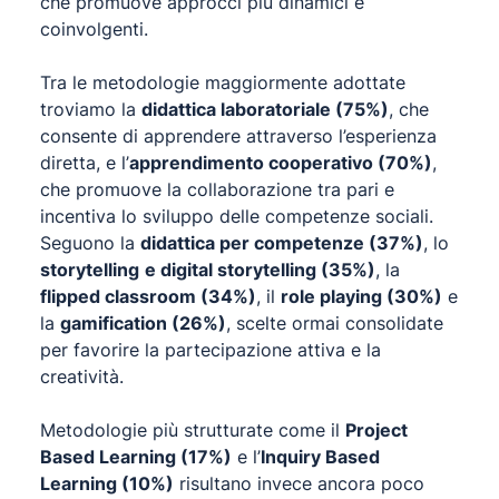
che promuove approcci più dinamici e
coinvolgenti.
Tra le metodologie maggiormente adottate
troviamo la
didattica laboratoriale (75%)
, che
consente di
apprendere attraverso l’esperienza
diretta
, e l’
apprendimento cooperativo
(70%)
,
che promuove la collaborazione tra pari e
incentiva lo sviluppo delle competenze sociali.
Seguono la
didattica per competenze (37%)
, lo
storytelling
e
digital storytelling
(35%)
, la
flipped classroom
(34%)
, il
role playing
(30%)
e
la
gamification
(26%)
, scelte ormai consolidate
per favorire la partecipazione attiva e la
creatività.
Metodologie più strutturate come il
Project
Based Learning
(17%)
e l’
Inquiry Based
Learning
(10%)
risultano invece ancora poco